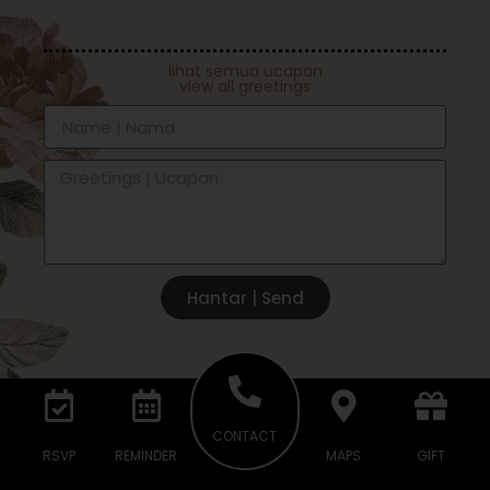
lihat semua ucapan
view all greetings
Hantar | Send
CONTACT
RSVP
REMINDER
MAPS
GIFT