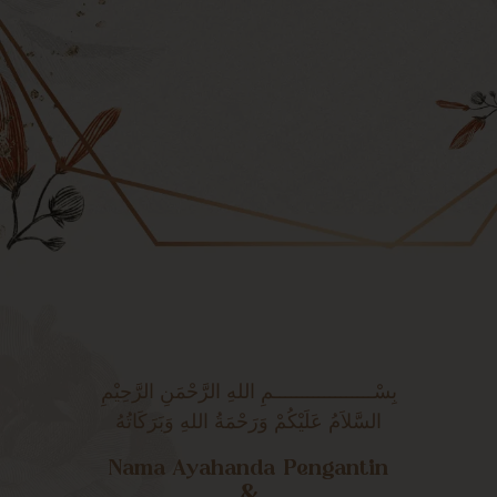
بِسْــــــــــــــــــمِ اللهِ الرَّحْمَنِ الرَّحِيْمِ
السَّلاَمُ عَلَيْكُمْ وَرَحْمَةُ اللهِ وَبَرَكَاتُهُ
Nama Ayahanda Pengantin
&